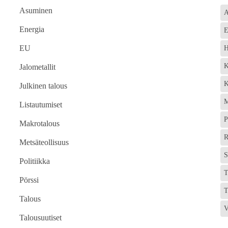
Asuminen
A
Energia
E
EU
H
K
Jalometallit
K
Julkinen talous
M
Listautumiset
P
Makrotalous
R
Metsäteollisuus
S
Politiikka
T
Pörssi
T
Talous
V
Talousuutiset