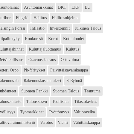
suntolainat
Asuntomarkkinat
BKT
EKP
EU
uribor
Fingrid
Hallitus
Hallitusohjelma
elsingin Pörssi
Inflaatio
Investoinnit
Julkinen Talous
ilpailukyky
Konkurssit
Korot
Kotitaloudet
uluttajahinnat
Kuluttajaluottamus
Kulutus
etsäteollisuus
Osavuosikatsaus
Ostovoima
etteri Orpo
Pk-Yritykset
Päivittäistavarakauppa
akennusala
Rakennuskustannukset
S-Ryhmä
uhdanteet
Suomen Pankki
Suomen Talous
Taantuma
alousennuste
Talouskasvu
Teollisuus
Tilastokeskus
yöllisyys
Työmarkkinat
Työttömyys
Valtionvelka
altiovarainministeriö
Verotus
Vienti
Vähittäiskauppa