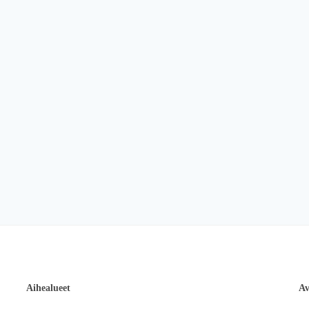
Aihealueet
Av