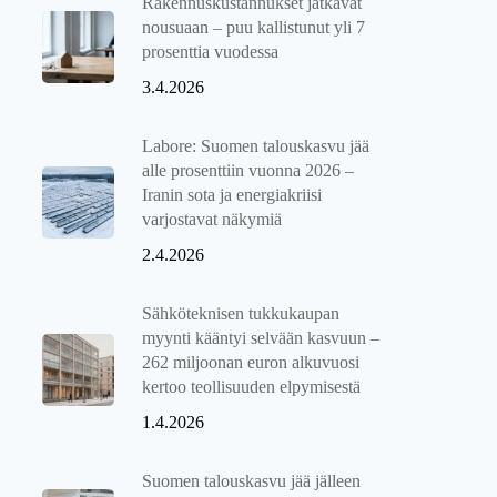
Rakennuskustannukset jatkavat
nousuaan – puu kallistunut yli 7
prosenttia vuodessa
3.4.2026
Labore: Suomen talouskasvu jää
alle prosenttiin vuonna 2026 –
Iranin sota ja energiakriisi
varjostavat näkymiä
2.4.2026
Sähköteknisen tukkukaupan
myynti kääntyi selvään kasvuun –
262 miljoonan euron alkuvuosi
kertoo teollisuuden elpymisestä
1.4.2026
Suomen talouskasvu jää jälleen