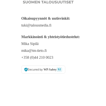
Oikaisupyynnöt & uutisvinkit:
tuki@talousmedia.fi
Markkinointi & yhteistyötiedustelut:
Mika Sipilä
mika@tm-tieto.fi
+358 (0)44 210 0023
Secured by
WP-Safety
92