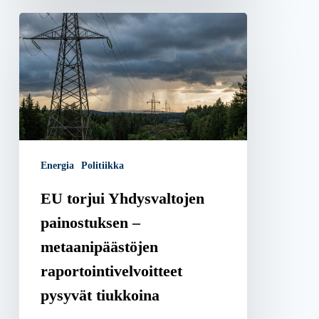
EU
torjui
Yhdysvaltojen
painostuksen
–
metaanipäästöjen
raportointivelvoitteet
Energia
Politiikka
pysyvät
tiukkoina
EU torjui Yhdysvaltojen
painostuksen –
metaanipäästöjen
raportointivelvoitteet
pysyvät tiukkoina