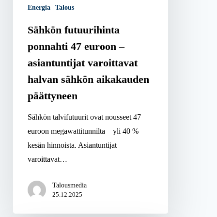
Energia
Talous
varoittavat
halvan
Sähkön futuurihinta
sähkön
ponnahti 47 euroon –
aikakauden
asiantuntijat varoittavat
päättyneen
halvan sähkön aikakauden
päättyneen
Sähkön talvifutuurit ovat nousseet 47
euroon megawattitunnilta – yli 40 %
kesän hinnoista. Asiantuntijat
varoittavat…
Talousmedia
25.12.2025