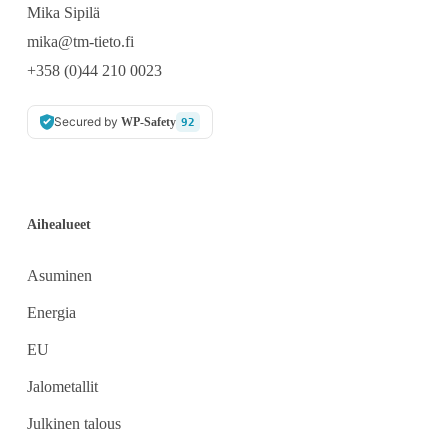
Mika Sipilä
mika@tm-tieto.fi
+358 (0)44 210 0023
Secured by
WP-Safety
92
Aihealueet
Asuminen
Energia
EU
Jalometallit
Julkinen talous