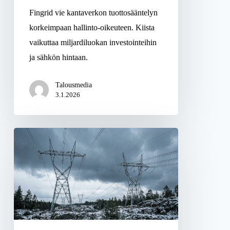
Fingrid vie kantaverkon tuottosääntelyn
korkeimpaan hallinto-oikeuteen. Kiista
vaikuttaa miljardiluokan investointeihin
ja sähkön hintaan.
Talousmedia
3.1.2026
Sähkön
futuurihinta
ponnahti
47
euroon
–
asiantuntijat