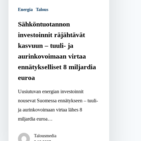
ja
Energia
Talous
aurinkovoimaan
virtaa
Sähköntuotannon
ennätykselliset
investoinnit räjähtävät
8
kasvuun – tuuli- ja
miljardia
aurinkovoimaan virtaa
euroa
ennätykselliset 8 miljardia
euroa
Uusiutuvan energian investoinnit
nousevat Suomessa ennätykseen – tuuli-
ja aurinkovoimaan virtaa lähes 8
miljardia euroa…
Talousmedia