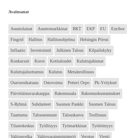
Avainsanat
Asuntolainat
Asuntomarkkinat
BKT
EKP
EU
Euribor
Fingrid
Hallitus
Hallitusohjelma
Helsingin Pörssi
Inflaatio
Investoinnit
Julkinen Talous
Kilpailukyky
Konkurssit
Korot
Kotitaloudet
Kuluttajahinnat
Kuluttajaluottamus
Kulutus
Metsäteollisuus
Osavuosikatsaus
Ostovoima
Petteri Orpo
Pk-Yritykset
Päivittäistavarakauppa
Rakennusala
Rakennuskustannukset
S-Ryhmä
Suhdanteet
Suomen Pankki
Suomen Talous
Taantuma
Talousennuste
Talouskasvu
Teollisuus
Tilastokeskus
Työllisyys
Työmarkkinat
Työttömyys
Valtionvelka
Valtiovarainministeriö
Verotus
Vienti