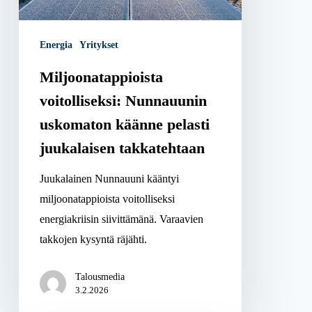
pelasti
juukalaisen
Energia
Yritykset
takkatehtaan
Miljoonatappioista
voitolliseksi: Nunnauunin
uskomaton käänne pelasti
juukalaisen takkatehtaan
Juukalainen Nunnauuni kääntyi
miljoonatappioista voitolliseksi
energiakriisin siivittämänä. Varaavien
takkojen kysyntä räjähti.
Talousmedia
3.2.2026