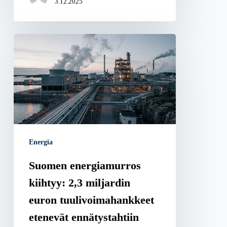
3.12.2025
Suomen
energiamurros
kiihtyy:
2,3
miljardin
euron
tuulivoimahankkeet
Energia
etenevät
ennätystahtiin
Suomen energiamurros
kiihtyy: 2,3 miljardin
euron tuulivoimahankkeet
etenevät ennätystahtiin