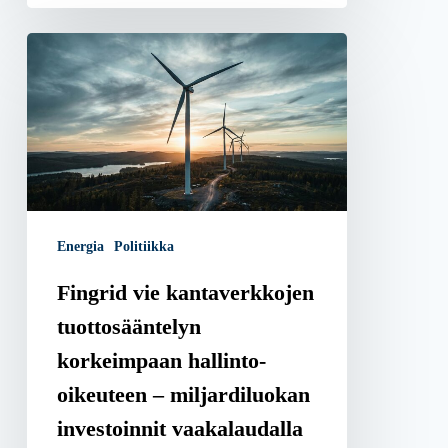
Fingrid
vie
kantaverkkojen
tuottosääntelyn
korkeimpaan
hallinto-
oikeuteen
Energia
Politiikka
–
miljardiluokan
Fingrid vie kantaverkkojen
investoinnit
tuottosääntelyn
vaakalaudalla
korkeimpaan hallinto-
oikeuteen – miljardiluokan
investoinnit vaakalaudalla