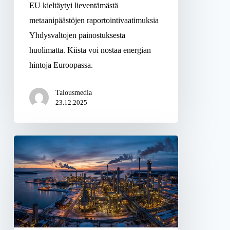
EU kieltäytyi lieventämästä
metaanipäästöjen raportointivaatimuksia
Yhdysvaltojen painostuksesta
huolimatta. Kiista voi nostaa energian
hintoja Euroopassa.
Talousmedia
23.12.2025
Sähköntuotannon
investoinnit
räjähtävät
kasvuun
–
tuuli-