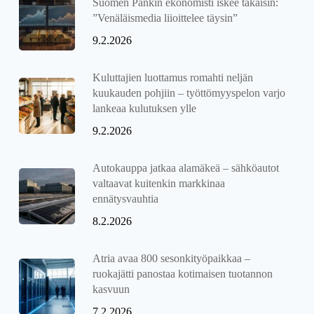
Suomen Pankin ekonomisti iskee takaisin:
”Venäläismedia liioittelee täysin”
9.2.2026
Kuluttajien luottamus romahti neljän
kuukauden pohjiin – työttömyyspelon varjo
lankeaa kulutuksen ylle
9.2.2026
Autokauppa jatkaa alamäkeä – sähköautot
valtaavat kuitenkin markkinaa
ennätysvauhtia
8.2.2026
Atria avaa 800 sesonkityöpaikkaa –
ruokajätti panostaa kotimaisen tuotannon
kasvuun
7.2.2026