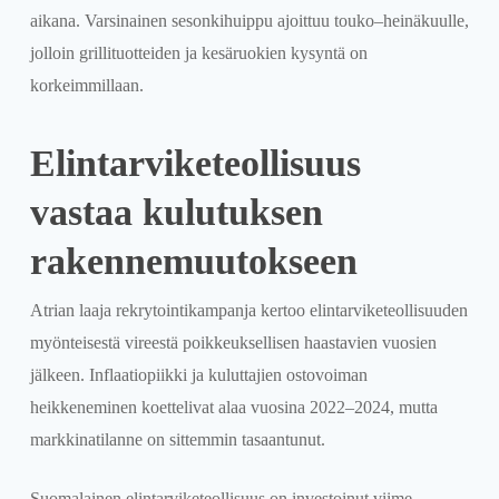
aikana. Varsinainen sesonkihuippu ajoittuu touko–heinäkuulle,
jolloin grillituotteiden ja kesäruokien kysyntä on
korkeimmillaan.
Elintarviketeollisuus
vastaa kulutuksen
rakennemuutokseen
Atrian laaja rekrytointikampanja kertoo elintarviketeollisuuden
myönteisestä vireestä poikkeuksellisen haastavien vuosien
jälkeen. Inflaatiopiikki ja kuluttajien ostovoiman
heikkeneminen koettelivat alaa vuosina 2022–2024, mutta
markkinatilanne on sittemmin tasaantunut.
Suomalainen elintarviketeollisuus on investoinut viime