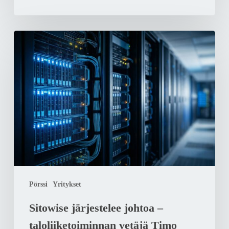
Sitowise
järjestelee
johtoa
–
taloliiketoiminnan
vetäjä
Timo
Räikkönen
jättää
tehtävänsä
Pörssi
Yritykset
Sitowise järjestelee johtoa –
taloliiketoiminnan vetäjä Timo