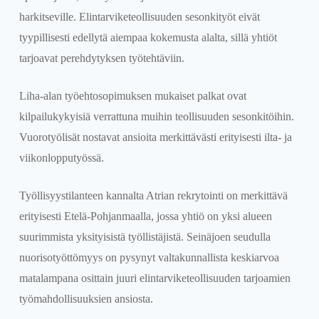
harkitseville. Elintarviketeollisuuden sesonkityöt eivät
tyypillisesti edellytä aiempaa kokemusta alalta, sillä yhtiöt
tarjoavat perehdytyksen työtehtäviin.
Liha-alan työehtosopimuksen mukaiset palkat ovat
kilpailukykyisiä verrattuna muihin teollisuuden sesonkitöihin.
Vuorotyölisät nostavat ansioita merkittävästi erityisesti ilta- ja
viikonlopputyössä.
Työllisyystilanteen kannalta Atrian rekrytointi on merkittävä
erityisesti Etelä-Pohjanmaalla, jossa yhtiö on yksi alueen
suurimmista yksityisistä työllistäjistä. Seinäjoen seudulla
nuorisotyöttömyys on pysynyt valtakunnallista keskiarvoa
matalampana osittain juuri elintarviketeollisuuden tarjoamien
työmahdollisuuksien ansiosta.