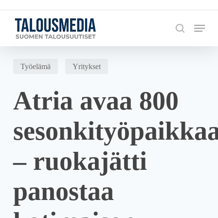
Skip
to
Menu
search
main
content
Työelämä
Yritykset
Atria avaa 800
sesonkityöpaikka
– ruokajätti
panostaa