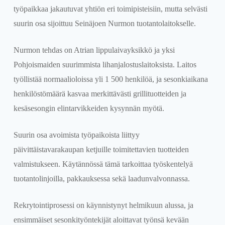
työpaikkaa jakautuvat yhtiön eri toimipisteisiin, mutta selvästi
suurin osa sijoittuu Seinäjoen Nurmon tuotantolaitokselle.
Nurmon tehdas on Atrian lippulaivayksikkö ja yksi
Pohjoismaiden suurimmista lihanjalostuslaitoksista. Laitos
työllistää normaalioloissa yli 1 500 henkilöä, ja sesonkiaikana
henkilöstömäärä kasvaa merkittävästi grillituotteiden ja
kesäsesongin elintarvikkeiden kysynnän myötä.
Suurin osa avoimista työpaikoista liittyy
päivittäistavarakaupan ketjuille toimitettavien tuotteiden
valmistukseen. Käytännössä tämä tarkoittaa työskentelyä
tuotantolinjoilla, pakkauksessa sekä laadunvalvonnassa.
Rekrytointiprosessi on käynnistynyt helmikuun alussa, ja
ensimmäiset sesonkityöntekijät aloittavat työnsä kevään