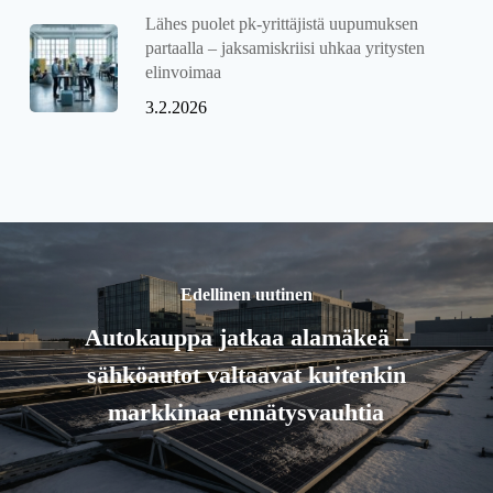
Lähes puolet pk-yrittäjistä uupumuksen
partaalla – jaksamiskriisi uhkaa yritysten
elinvoimaa
3.2.2026
Edellinen uutinen
Autokauppa jatkaa alamäkeä –
sähköautot valtaavat kuitenkin
markkinaa ennätysvauhtia