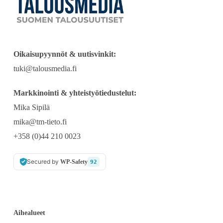
Oikaisupyynnöt & uutisvinkit:
tuki@talousmedia.fi
Markkinointi & yhteistyötiedustelut:
Mika Sipilä
mika@tm-tieto.fi
+358 (0)44 210 0023
Secured by
WP-Safety
92
Aihealueet