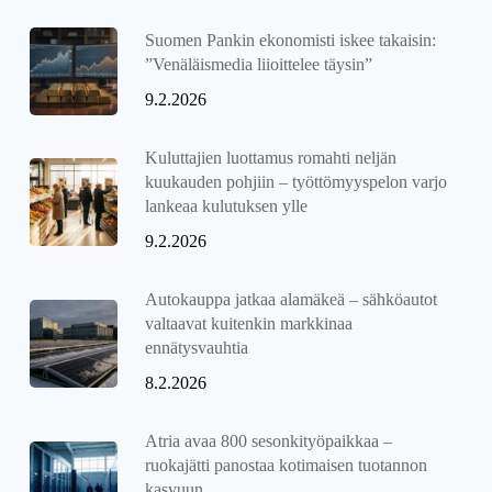
Suomen Pankin ekonomisti iskee takaisin:
”Venäläismedia liioittelee täysin”
9.2.2026
Kuluttajien luottamus romahti neljän
kuukauden pohjiin – työttömyyspelon varjo
lankeaa kulutuksen ylle
9.2.2026
Autokauppa jatkaa alamäkeä – sähköautot
valtaavat kuitenkin markkinaa
ennätysvauhtia
8.2.2026
Atria avaa 800 sesonkityöpaikkaa –
ruokajätti panostaa kotimaisen tuotannon
kasvuun