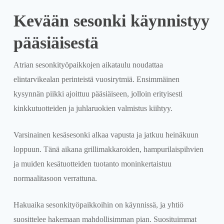
Kevään sesonki käynnistyy
pääsiäisestä
Atrian sesonkityöpaikkojen aikataulu noudattaa
elintarvikealan perinteistä vuosirytmiä. Ensimmäinen
kysynnän piikki ajoittuu pääsiäiseen, jolloin erityisesti
kinkkutuotteiden ja juhlaruokien valmistus kiihtyy.
Varsinainen kesäsesonki alkaa vapusta ja jatkuu heinäkuun
loppuun. Tänä aikana grillimakkaroiden, hampurilaispihvien
ja muiden kesätuotteiden tuotanto moninkertaistuu
normaalitasoon verrattuna.
Hakuaika sesonkityöpaikkoihin on käynnissä, ja yhtiö
suosittelee hakemaan mahdollisimman pian. Suosituimmat