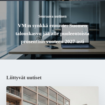
Seuraava uutinen
VM:n synkkä ennuste: Suomen
talouskasvu jää alle puoleentoista
prosenttiin vuoteen 2027 asti
Liittyvät uutiset
Sähköteknisen
tukkukaupan
myynti