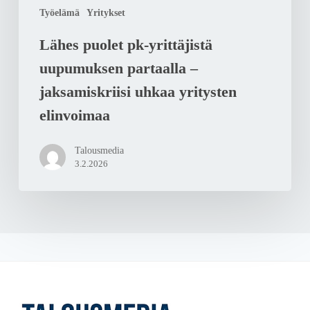
Työelämä
Yritykset
elinvoimaa
Lähes puolet pk-yrittäjistä
uupumuksen partaalla –
jaksamiskriisi uhkaa yritysten
elinvoimaa
Talousmedia
3.2.2026