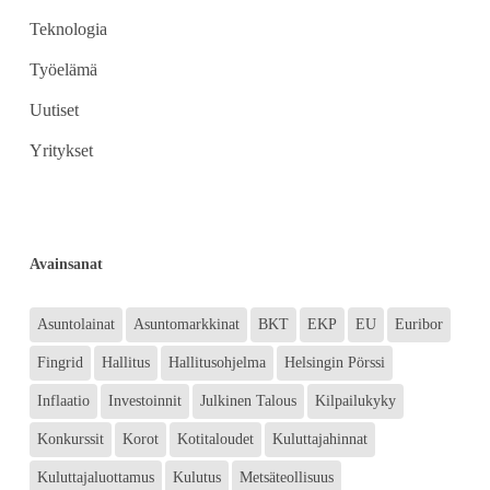
Teknologia
Työelämä
Uutiset
Yritykset
Avainsanat
Asuntolainat
Asuntomarkkinat
BKT
EKP
EU
Euribor
Fingrid
Hallitus
Hallitusohjelma
Helsingin Pörssi
Inflaatio
Investoinnit
Julkinen Talous
Kilpailukyky
Konkurssit
Korot
Kotitaloudet
Kuluttajahinnat
Kuluttajaluottamus
Kulutus
Metsäteollisuus