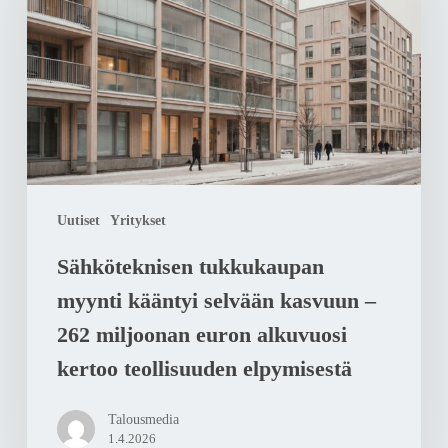
kääntyi
selvään
kasvuun
–
262
miljoonan
euron
Uutiset
Yritykset
alkuvuosi
kertoo
Sähköteknisen tukkukaupan
teollisuuden
myynti kääntyi selvään kasvuun –
elpymisestä
262 miljoonan euron alkuvuosi
kertoo teollisuuden elpymisestä
Talousmedia
1.4.2026