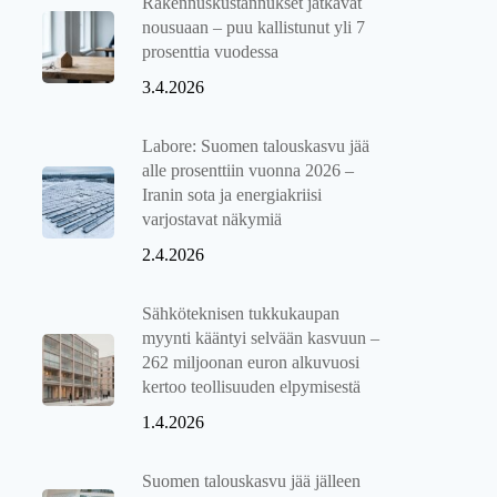
Rakennuskustannukset jatkavat
nousuaan – puu kallistunut yli 7
prosenttia vuodessa
3.4.2026
Labore: Suomen talouskasvu jää
alle prosenttiin vuonna 2026 –
Iranin sota ja energiakriisi
varjostavat näkymiä
2.4.2026
Sähköteknisen tukkukaupan
myynti kääntyi selvään kasvuun –
262 miljoonan euron alkuvuosi
kertoo teollisuuden elpymisestä
1.4.2026
Suomen talouskasvu jää jälleen