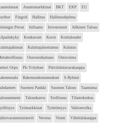
suntolainat
Asuntomarkkinat
BKT
EKP
EU
uribor
Fingrid
Hallitus
Hallitusohjelma
elsingin Pörssi
Inflaatio
Investoinnit
Julkinen Talous
ilpailukyky
Konkurssit
Korot
Kotitaloudet
uluttajahinnat
Kuluttajaluottamus
Kulutus
etsäteollisuus
Osavuosikatsaus
Ostovoima
etteri Orpo
Pk-Yritykset
Päivittäistavarakauppa
akennusala
Rakennuskustannukset
S-Ryhmä
uhdanteet
Suomen Pankki
Suomen Talous
Taantuma
alousennuste
Talouskasvu
Teollisuus
Tilastokeskus
yöllisyys
Työmarkkinat
Työttömyys
Valtionvelka
altiovarainministeriö
Verotus
Vienti
Vähittäiskauppa