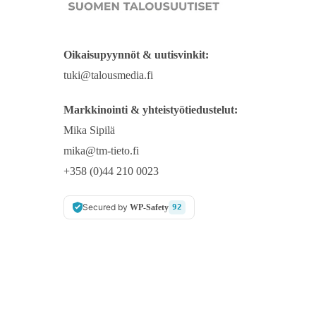
Oikaisupyynnöt & uutisvinkit:
tuki@talousmedia.fi
Markkinointi & yhteistyötiedustelut:
Mika Sipilä
mika@tm-tieto.fi
+358 (0)44 210 0023
Secured by
WP-Safety
92