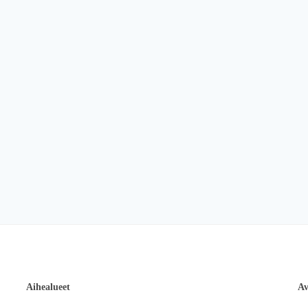
Aihealueet
Av