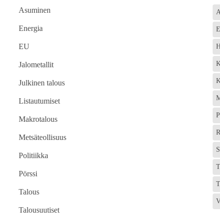
Asuminen
A
Energia
E
EU
H
K
Jalometallit
K
Julkinen talous
M
Listautumiset
P
Makrotalous
R
Metsäteollisuus
S
Politiikka
T
Pörssi
T
Talous
V
Talousuutiset