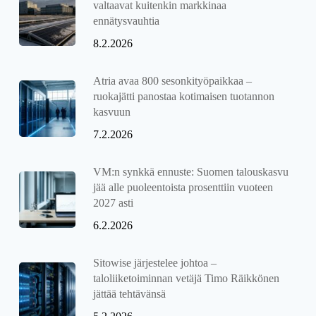
valtaavat kuitenkin markkinaa
ennätysvauhtia
8.2.2026
Atria avaa 800 sesonkityöpaikkaa –
ruokajätti panostaa kotimaisen tuotannon
kasvuun
7.2.2026
VM:n synkkä ennuste: Suomen talouskasvu
jää alle puoleentoista prosenttiin vuoteen
2027 asti
6.2.2026
Sitowise järjestelee johtoa –
taloliiketoiminnan vetäjä Timo Räikkönen
jättää tehtävänsä