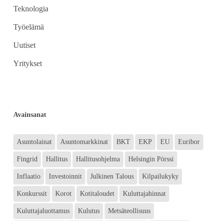
Teknologia
Työelämä
Uutiset
Yritykset
Avainsanat
Asuntolainat
Asuntomarkkinat
BKT
EKP
EU
Euribor
Fingrid
Hallitus
Hallitusohjelma
Helsingin Pörssi
Inflaatio
Investoinnit
Julkinen Talous
Kilpailukyky
Konkurssit
Korot
Kotitaloudet
Kuluttajahinnat
Kuluttajaluottamus
Kulutus
Metsäteollisuus