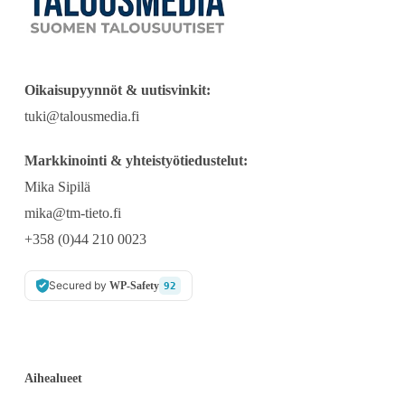
Oikaisupyynnöt & uutisvinkit:
tuki@talousmedia.fi
Markkinointi & yhteistyötiedustelut:
Mika Sipilä
mika@tm-tieto.fi
+358 (0)44 210 0023
Secured by
WP-Safety
92
Aihealueet