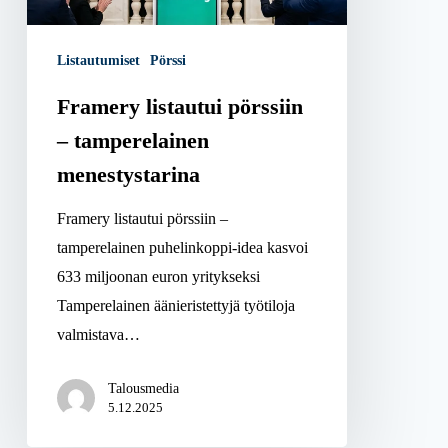
menestystarina
Listautumiset
Pörssi
Framery listautui pörssiin
– tamperelainen
menestystarina
Framery listautui pörssiin –
tamperelainen puhelinkoppi-idea kasvoi
633 miljoonan euron yritykseksi
Tamperelainen äänieristettyjä työtiloja
valmistava…
Talousmedia
5.12.2025