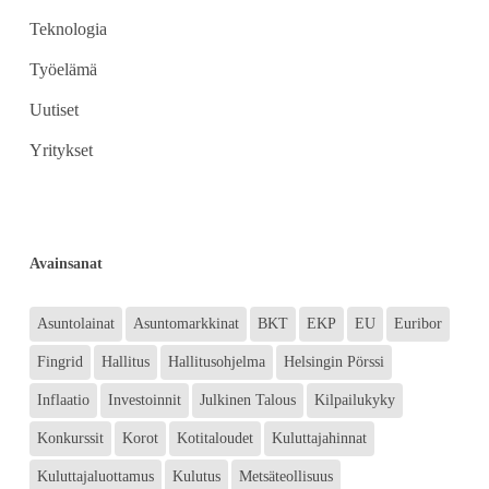
Teknologia
Työelämä
Uutiset
Yritykset
Avainsanat
Asuntolainat
Asuntomarkkinat
BKT
EKP
EU
Euribor
Fingrid
Hallitus
Hallitusohjelma
Helsingin Pörssi
Inflaatio
Investoinnit
Julkinen Talous
Kilpailukyky
Konkurssit
Korot
Kotitaloudet
Kuluttajahinnat
Kuluttajaluottamus
Kulutus
Metsäteollisuus