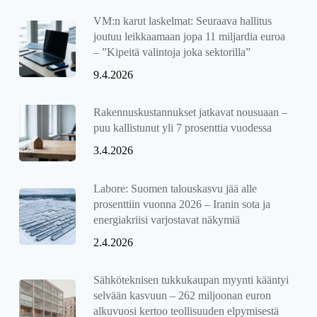
VM:n karut laskelmat: Seuraava hallitus
joutuu leikkaamaan jopa 11 miljardia euroa
– ”Kipeitä valintoja joka sektorilla”
9.4.2026
Rakennuskustannukset jatkavat nousuaan –
puu kallistunut yli 7 prosenttia vuodessa
3.4.2026
Labore: Suomen talouskasvu jää alle
prosenttiin vuonna 2026 – Iranin sota ja
energiakriisi varjostavat näkymiä
2.4.2026
Sähköteknisen tukkukaupan myynti kääntyi
selvään kasvuun – 262 miljoonan euron
alkuvuosi kertoo teollisuuden elpymisestä