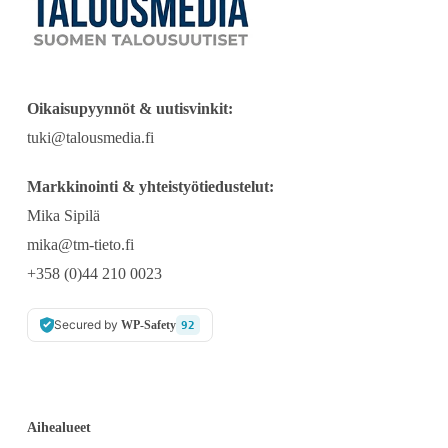
Oikaisupyynnöt & uutisvinkit:
tuki@talousmedia.fi
Markkinointi & yhteistyötiedustelut:
Mika Sipilä
mika@tm-tieto.fi
+358 (0)44 210 0023
Secured by
WP-Safety
92
Aihealueet