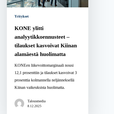
kasvoivat
Kiinan
Yritykset
alamäestä
huolimatta
KONE ylitti
analyytikkoennusteet –
tilaukset kasvoivat Kiinan
alamäestä huolimatta
KONEen liikevoittomarginaali nousi
12,1 prosenttiin ja tilaukset kasvoivat 3
prosenttia kolmannella neljänneksellä
Kiinan vaikeuksista huolimatta.
Talousmedia
8.12.2025