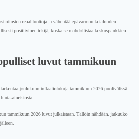
osijoitusten reaalituottoja ja vähentää epävarmuutta talouden
llisesti positiivinen tekijä, koska se mahdollistaa keskuspankkien
lopulliset luvut tammikuun
s tarkentaa joulukuun inflaatiolukuja tammikuun 2026 puolivälissä.
hinta-aineistosta.
 kun tammikuun 2026 luvut julkaistaan. Tällöin nähdään, jatkuuko
jälleen.