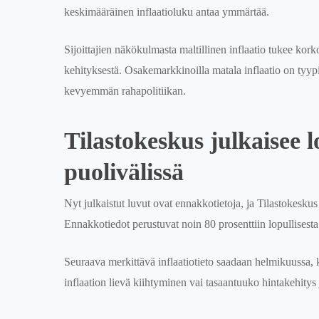
keskimääräinen inflaatioluku antaa ymmärtää.
Sijoittajien näkökulmasta maltillinen inflaatio tukee kork
kehityksestä. Osakemarkkinoilla matala inflaatio on tyypi
kevyemmän rahapolitiikan.
Tilastokeskus julkaisee 
puolivälissä
Nyt julkaistut luvut ovat ennakkotietoja, ja Tilastokesku
Ennakkotiedot perustuvat noin 80 prosenttiin lopullisesta 
Seuraava merkittävä inflaatiotieto saadaan helmikuussa,
inflaation lievä kiihtyminen vai tasaantuuko hintakehitys 