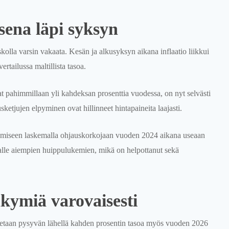
isena läpi syksyn
kolla varsin vakaata. Kesän ja alkusyksyn aikana inflaatio liikkui
rtailussa maltillista tasoa.
t pahimmillaan yli kahdeksan prosenttia vuodessa, on nyt selvästi
ketjujen elpyminen ovat hillinneet hintapaineita laajasti.
tumiseen laskemalla ohjauskorkojaan vuoden 2024 aikana useaan
i alle aiempien huippulukemien, mikä on helpottanut sekä
äkymiä varovaisesti
tetaan pysyvän lähellä kahden prosentin tasoa myös vuoden 2026