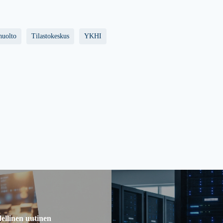
huolto
Tilastokeskus
YKHI
ellinen uutinen