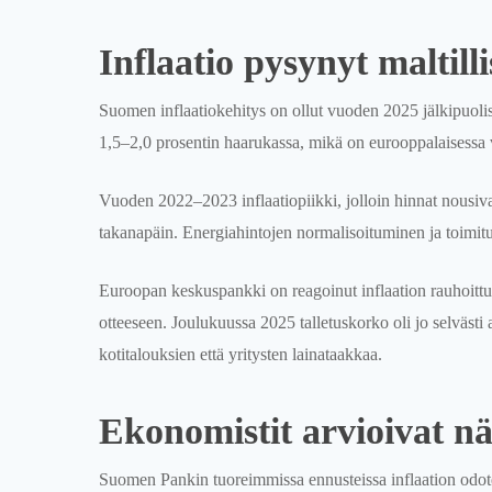
Inflaatio pysynyt maltill
Suomen inflaatiokehitys on ollut vuoden 2025 jälkipuolis
1,5–2,0 prosentin haarukassa, mikä on eurooppalaisessa ve
Vuoden 2022–2023 inflaatiopiikki, jolloin hinnat nousiva
takanapäin. Energiahintojen normalisoituminen ja toimitus
Euroopan keskuspankki on reagoinut inflaation rauhoit
otteeseen. Joulukuussa 2025 talletuskorko oli jo selväst
kotitalouksien että yritysten lainataakkaa.
Ekonomistit arvioivat n
Suomen Pankin tuoreimmissa ennusteissa inflaation odo