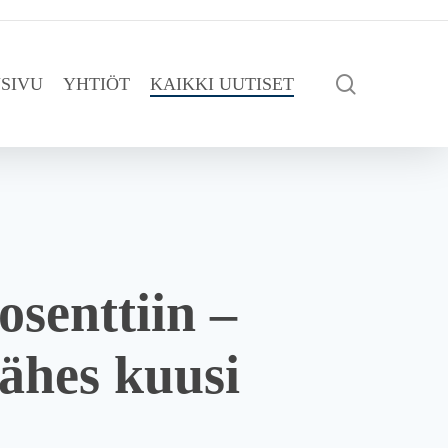
search
SIVU
YHTIÖT
KAIKKI UUTISET
osenttiin –
lähes kuusi