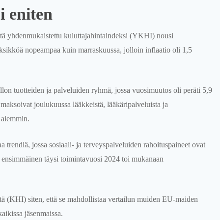
i eniten
ttä yhdenmukaistettu kuluttajahintaindeksi (YKHI) nousi
yksikköä nopeampaa kuin marraskuussa, jolloin inflaatio oli 1,5
llon tuotteiden ja palveluiden ryhmä, jossa vuosimuutos oli peräti 5,9
 maksoivat joulukuussa lääkkeistä, lääkäripalveluista ja
a aiemmin.
trendiä, jossa sosiaali- ja terveyspalveluiden rahoituspaineet ovat
den ensimmäinen täysi toimintavuosi 2024 toi mukanaan
stä (KHI) siten, että se mahdollistaa vertailun muiden EU-maiden
kaikissa jäsenmaissa.