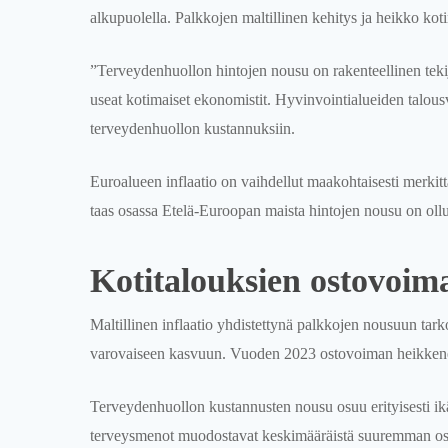
alkupuolella. Palkkojen maltillinen kehitys ja heikko kot
”Terveydenhuollon hintojen nousu on rakenteellinen tekij
useat kotimaiset ekonomistit. Hyvinvointialueiden talous
terveydenhuollon kustannuksiin.
Euroalueen inflaatio on vaihdellut maakohtaisesti merkitt
taas osassa Etelä-Euroopan maista hintojen nousu on ol
Kotitalouksien ostovoima
Maltillinen inflaatio yhdistettynä palkkojen nousuun tark
varovaiseen kasvuun. Vuoden 2023 ostovoiman heikkenemin
Terveydenhuollon kustannusten nousu osuu erityisesti ikään
terveysmenot muodostavat keskimääräistä suuremman osa