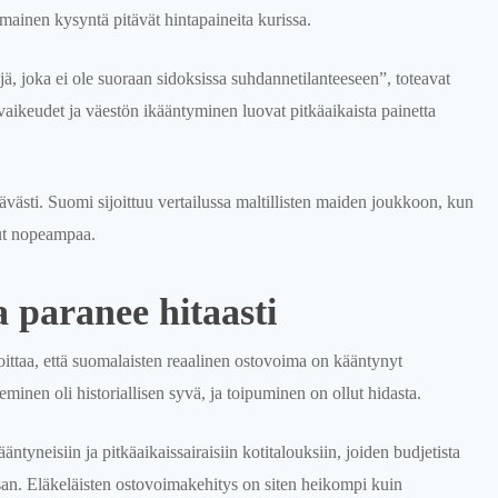
imainen kysyntä pitävät hintapaineita kurissa.
ä, joka ei ole suoraan sidoksissa suhdannetilanteeseen”, toteavat
vaikeudet ja väestön ikääntyminen luovat pitkäaikaista painetta
ävästi. Suomi sijoittuu vertailussa maltillisten maiden joukkoon, kun
lut nopeampaa.
 paranee hitaasti
oittaa, että suomalaisten reaalinen ostovoima on kääntynyt
en oli historiallisen syvä, ja toipuminen on ollut hidasta.
tyneisiin ja pitkäaikaissairaisiin kotitalouksiin, joiden budjetista
n. Eläkeläisten ostovoimakehitys on siten heikompi kuin