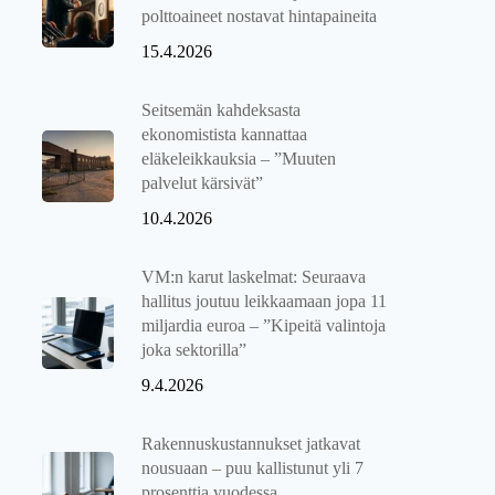
polttoaineet nostavat hintapaineita
15.4.2026
Seitsemän kahdeksasta
ekonomistista kannattaa
eläkeleikkauksia – ”Muuten
palvelut kärsivät”
10.4.2026
VM:n karut laskelmat: Seuraava
hallitus joutuu leikkaamaan jopa 11
miljardia euroa – ”Kipeitä valintoja
joka sektorilla”
9.4.2026
Rakennuskustannukset jatkavat
nousuaan – puu kallistunut yli 7
prosenttia vuodessa