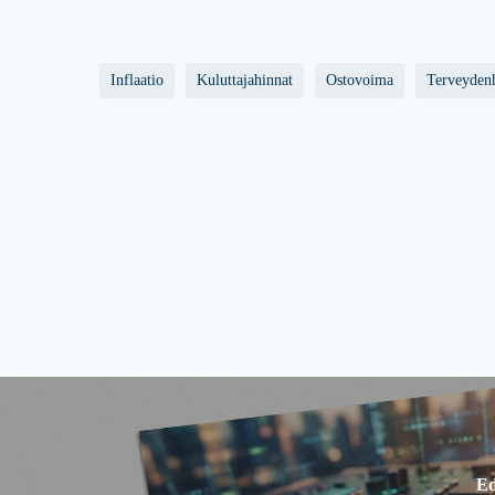
Inflaatio
Kuluttajahinnat
Ostovoima
Terveyden
Ed