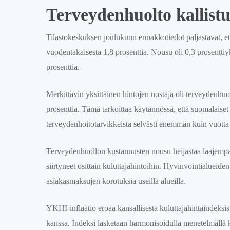
Terveydenhuolto kallistu
Tilastokeskuksen joulukuun ennakkotiedot paljastavat, e
vuodentakaisesta 1,8 prosenttia. Nousu oli 0,3 prosentti
prosenttia.
Merkittävin yksittäinen hintojen nostaja oli terveydenhuo
prosenttia. Tämä tarkoittaa käytännössä, että suomalaiset
terveydenhoitotarvikkeista selvästi enemmän kuin vuott
Terveydenhuollon kustannusten nousu heijastaa laajempaa 
siirtyneet osittain kuluttajahintoihin. Hyvinvointialuei
asiakasmaksujen korotuksia useilla alueilla.
YKHI-inflaatio eroaa kansallisesta kuluttajahintaindeksi
kanssa. Indeksi lasketaan harmonisoidulla menetelmällä 