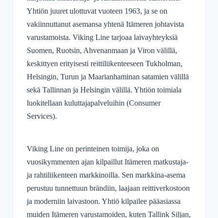
Yhtiön juuret ulottuvat vuoteen 1963, ja se on
vakiinnuttanut asemansa yhtenä Itämeren johtavista
varustamoista. Viking Line tarjoaa laivayhteyksiä
Suomen, Ruotsin, Ahvenanmaan ja Viron välillä,
keskittyen erityisesti reittiliikenteeseen Tukholman,
Helsingin, Turun ja Maarianhaminan satamien välillä
sekä Tallinnan ja Helsingin välillä. Yhtiön toimiala
luokitellaan kuluttajapalveluihin (Consumer
Services).
Viking Line on perinteinen toimija, joka on
vuosikymmenten ajan kilpaillut Itämeren matkustaja-
ja rahtiliikenteen markkinoilla. Sen markkina-asema
perustuu tunnettuun brändiin, laajaan reittiverkostoon
ja moderniin laivastoon. Yhtiö kilpailee pääasiassa
muiden Itämeren varustamoiden, kuten Tallink Siljan,