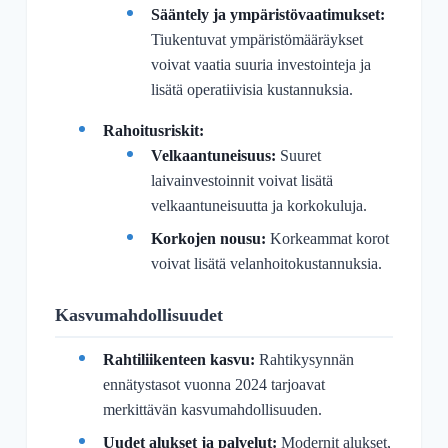
Sääntely ja ympäristövaatimukset:
Tiukentuvat ympäristömääräykset
voivat vaatia suuria investointeja ja
lisätä operatiivisia kustannuksia.
Rahoitusriskit:
Velkaantuneisuus:
Suuret
laivainvestoinnit voivat lisätä
velkaantuneisuutta ja korkokuluja.
Korkojen nousu:
Korkeammat korot
voivat lisätä velanhoitokustannuksia.
Kasvumahdollisuudet
Rahtiliikenteen kasvu:
Rahtikysynnän
ennätystasot vuonna 2024 tarjoavat
merkittävän kasvumahdollisuuden.
Uudet alukset ja palvelut:
Modernit alukset,