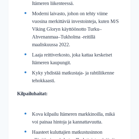
Itämeren liikenteessä.
Moderni laivasto, johon on tehty viime
vuosina merkittäviä investointeja, kuten M/S
Viking Gloryn käyttöönotto Turku–
Ahvenanmaa–Tukholma -reitillä
maaliskuussa 2022.
Laaja reittiverkosto, joka kattaa keskeiset
Itämeren kaupungit.
Kyky yhdistää matkustaja- ja rahtiliikenne
tehokkaasti.
Kilpailuhaitat:
Kova kilpailu Itämeren markkinoilla, mikä
voi painaa hintoja ja kannattavuutta.
Haasteet kuluttajien matkustusinnon