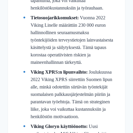
tapahtuma, joka voi vaikuttaa
henkilöstökustannuksiin ja työrauhaan.
Tietosuojarikkomukset:
Vuonna 2022
Viking Linelle määrättiin 230 000 euron
hallinnollinen seuraamusmaksu
työntekijöiden terveystietojen lainvastaisesta
käsittelystä ja säilytyksestä. Tämä tapaus
korostaa operatiivisten riskien ja
maineenhallinnan tärkeyttä.
Viking XPRS:n lipunvaihto:
Joulukuussa
2022 Viking XPRS siirrettiin Suomen lipun
alle, minkä odotettiin siirtävän työntekijät
suomalaisen palkkausjärjestelmän piiriin ja
parantavan työehtoja. Tämä on strateginen
liike, joka voi vaikuttaa kustannuksiin ja
henkilöstön motivaatioon.
Viking Gloryn käyttöönotto:
Uusi