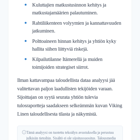
Kuluttajien matkustusinnon kehitys ja
matkustajamäärien palautuminen.
Rahtiliikenteen volyymien ja kannattavuuden
jatkuminen.
Polttoaineen hinnan kehitys ja yhtiön kyky
hallita siihen liittyviä riskejä.
Kilpailutilanne Itämerellä ja muiden
toimijoiden strategiset siirrot.
Ilman kattavampaa taloudellista dataa analyysi jää
valitettavan paljon laadullisten tekijöiden varaan.
Sijoittajan on syytä seurata yhtiön tulevia
tulosraportteja saadakseen selkeämmän kuvan Viking
Linen taloudellisesta tilasta ja näkymistä.
Tämä analyysi on tuotettu tekoälyn avustuksella ja perustuu
julkisiin tietoihin. Sisältö ei ole sijoitussuositus. Talousmedia