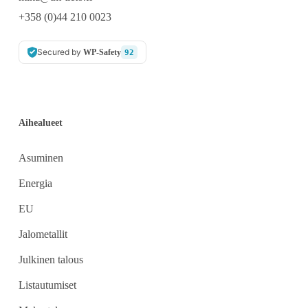
+358 (0)44 210 0023
Secured by
WP-Safety
92
Aihealueet
Asuminen
Energia
EU
Jalometallit
Julkinen talous
Listautumiset