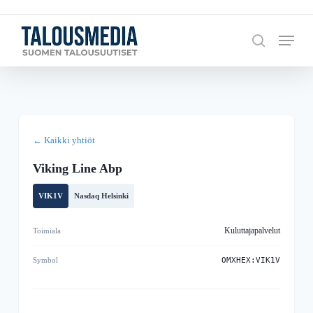
Skip
to
Menu
search
main
content
← Kaikki yhtiöt
Viking Line Abp
VIK1V
Nasdaq Helsinki
Kuluttajapalvelut
Toimiala
Symbol
OMXHEX:VIK1V