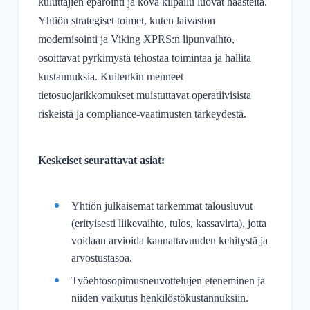
kuluttajien epäröinti ja kova kilpailu luovat haasteita.
Yhtiön strategiset toimet, kuten laivaston
modernisointi ja Viking XPRS:n lipunvaihto,
osoittavat pyrkimystä tehostaa toimintaa ja hallita
kustannuksia. Kuitenkin menneet
tietosuojarikkomukset muistuttavat operatiivisista
riskeistä ja compliance-vaatimusten tärkeydestä.
Keskeiset seurattavat asiat:
Yhtiön julkaisemat tarkemmat talousluvut
(erityisesti liikevaihto, tulos, kassavirta), jotta
voidaan arvioida kannattavuuden kehitystä ja
arvostustasoa.
Työehtosopimusneuvottelujen eteneminen ja
niiden vaikutus henkilöstökustannuksiin.