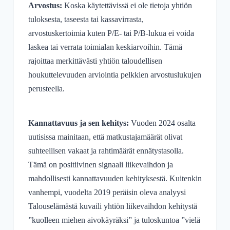
Arvostus:
Koska käytettävissä ei ole tietoja yhtiön
tuloksesta, taseesta tai kassavirrasta,
arvostuskertoimia kuten P/E- tai P/B-lukua ei voida
laskea tai verrata toimialan keskiarvoihin. Tämä
rajoittaa merkittävästi yhtiön taloudellisen
houkuttelevuuden arviointia pelkkien arvostuslukujen
perusteella.
Kannattavuus ja sen kehitys:
Vuoden 2024 osalta
uutisissa mainitaan, että matkustajamäärät olivat
suhteellisen vakaat ja rahtimäärät ennätystasolla.
Tämä on positiivinen signaali liikevaihdon ja
mahdollisesti kannattavuuden kehityksestä. Kuitenkin
vanhempi, vuodelta 2019 peräisin oleva analyysi
Talouselämästä kuvaili yhtiön liikevaihdon kehitystä
”kuolleen miehen aivokäyräksi” ja tuloskuntoa ”vielä