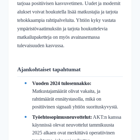
tarjoaa positiivisen kasvuvetimen. Uudet ja modernit
alukset voivat houkutella lisää matkustajia ja tarjota
tehokkaampia rahtipalveluita. Yhtiön kyky vastata
ympäristövaatimuksiin ja tarjota houkuttelevia
matkailupaketteja on myös avainasemassa
tulevaisuuden kasvussa.
Ajankohtaiset tapahtumat
Vuoden 2024 tulosennakko:
Matkustajamäärät olivat vakaita, ja
rahtimäärät ennätystasolla, mikä on
positiivinen signaali yhtiön suorituskyvystä.
Työehtosopimusneuvottelut:
AKT:n kanssa
käynnissä olevat neuvottelut tammikuusta
2025 alkaen ovat merkittävä operatiivinen