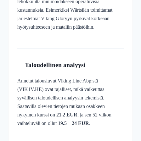
tehokkuutta minimoidakseen operatiivisia
kustannuksia. Esimerkiksi Wärtsilän toimittamat
järjestelmät Viking Gloryyn pyrkivät korkeaan
hyötysuhteeseen ja mataliin päästöihin.
Taloudellinen analyysi
Annetut talousluvut Viking Line Abp:stä
(VIK1V.HE) ovat rajalliset, mikä vaikeuttaa
syvällisen taloudellisen analyysin tekemistä.
Saatavilla olevien tietojen mukaan osakkeen
nykyinen kurssi on
21.2 EUR
, ja sen 52 viikon
vaihteluväli on ollut
19.5 – 24 EUR
.