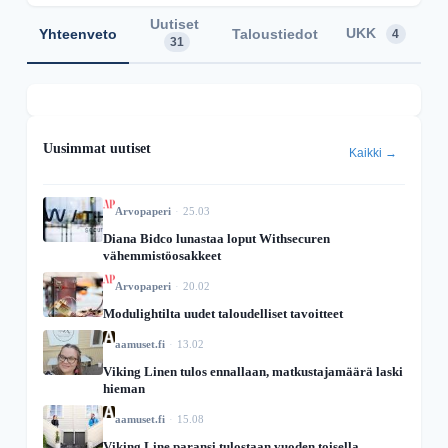
Uutiset
UKK
Yhteenveto
Taloustiedot
4
31
Uusimmat uutiset
Kaikki →
Arvopaperi
25.03
Diana Bidco lunastaa loput Withsecuren
vähemmistöosakkeet
Arvopaperi
20.02
Modulightilta uudet taloudelliset tavoitteet
aamuset.fi
13.02
Viking Linen tulos ennallaan, matkustajamäärä laski
hieman
aamuset.fi
15.08
Viking Line paransi tulostaan vuoden toisella