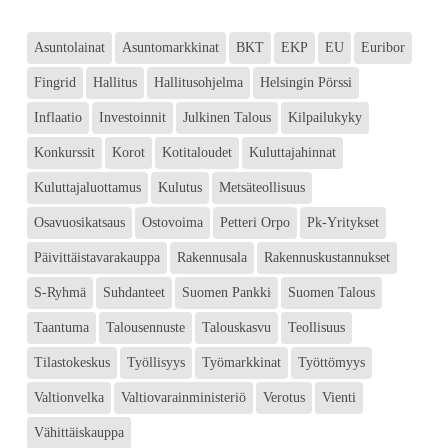
Asuntolainat
Asuntomarkkinat
BKT
EKP
EU
Euribor
Fingrid
Hallitus
Hallitusohjelma
Helsingin Pörssi
Inflaatio
Investoinnit
Julkinen Talous
Kilpailukyky
Konkurssit
Korot
Kotitaloudet
Kuluttajahinnat
Kuluttajaluottamus
Kulutus
Metsäteollisuus
Osavuosikatsaus
Ostovoima
Petteri Orpo
Pk-Yritykset
Päivittäistavarakauppa
Rakennusala
Rakennuskustannukset
S-Ryhmä
Suhdanteet
Suomen Pankki
Suomen Talous
Taantuma
Talousennuste
Talouskasvu
Teollisuus
Tilastokeskus
Työllisyys
Työmarkkinat
Työttömyys
Valtionvelka
Valtiovarainministeriö
Verotus
Vienti
Vähittäiskauppa