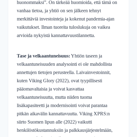
huonommaksi”. On tärkeää huomioida, että tämä on
vanhaa tietoa, ja yhtiö on sen jälkeen tehnyt
merkittäviä investointeja ja kokenut pandemia-ajan
vaikutukset. Ilman tuoreita tuloslukuja on vaikea
arvioida nykyistä kannattavuustilannetta.
Tase ja velkaantuneisuus:
Yhtiön taseen ja
velkaantuneisuuden analysointi ei ole mahdollista
annettujen tietojen perusteella. Laivainvestoinnit,
kuten Viking Glory (2022), ovat tyypillisesti
pääomavaltaisia ja voivat kasvattaa
velkaantuneisuutta, mutta niiden tuoma
lisäkapasiteetti ja modernisointi voivat parantaa
pitkän aikavälin kannattavuutta. Viking XPRS:n
siirto Suomen lipun alle (2022) vaikutti
henkilöstökustannuksiin ja palkkausjärjestelmään,