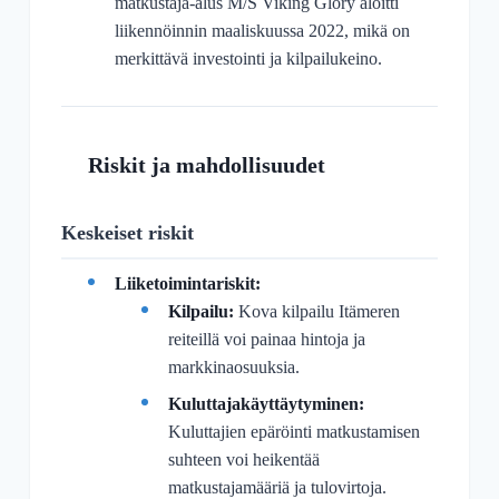
matkustaja-alus M/S Viking Glory aloitti
liikennöinnin maaliskuussa 2022, mikä on
merkittävä investointi ja kilpailukeino.
Riskit ja mahdollisuudet
Keskeiset riskit
Liiketoimintariskit:
Kilpailu:
Kova kilpailu Itämeren
reiteillä voi painaa hintoja ja
markkinaosuuksia.
Kuluttajakäyttäytyminen:
Kuluttajien epäröinti matkustamisen
suhteen voi heikentää
matkustajamääriä ja tulovirtoja.