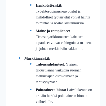
Henkilöstöriskit:
Työehtosopimusneuvottelut ja
mahdolliset työtaistelut voivat häiritä
toimintaa ja nostaa kustannuksia.
Maine ja compliance:
Tietosuojarikkomusten kaltaiset
tapaukset voivat vahingoittaa mainetta
ja johtaa merkittäviin sakkoihin.
Markkinariskit:
Taloussuhdanteet:
Yleinen
taloustilanne vaikuttaa suoraan
matkustajien ostovoimaan ja
rahtikysyntään.
Polttoaineen hinta:
Laivaliikenne on
erittäin herkkä polttoaineen hinnan
vaihteluille.