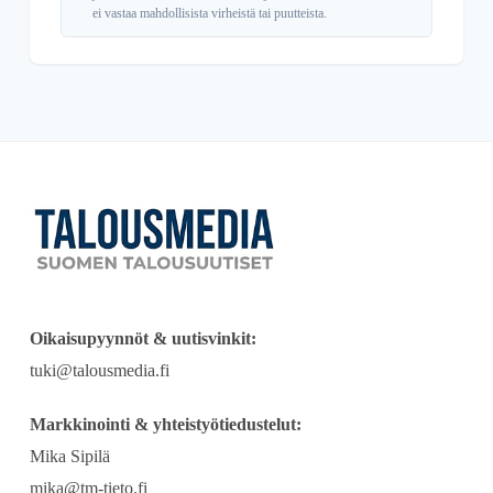
ei vastaa mahdollisista virheistä tai puutteista.
Oikaisupyynnöt & uutisvinkit:
tuki@talousmedia.fi
Markkinointi & yhteistyötiedustelut:
Mika Sipilä
mika@tm-tieto.fi