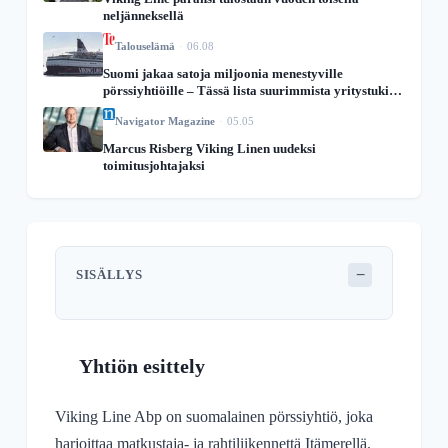
neljänneksellä
Talouselämä
06.08
Suomi jakaa satoja miljoonia menestyville
pörssiyhtiöille – Tässä lista suurimmista yritystukien
saajista
Navigator Magazine
05.05
Marcus Risberg Viking Linen uudeksi
toimitusjohtajaksi
−
SISÄLLYS
Yhtiön esittely
Viking Line Abp on suomalainen pörssiyhtiö, joka
harjoittaa matkustaja- ja rahtiliikennettä Itämerellä.