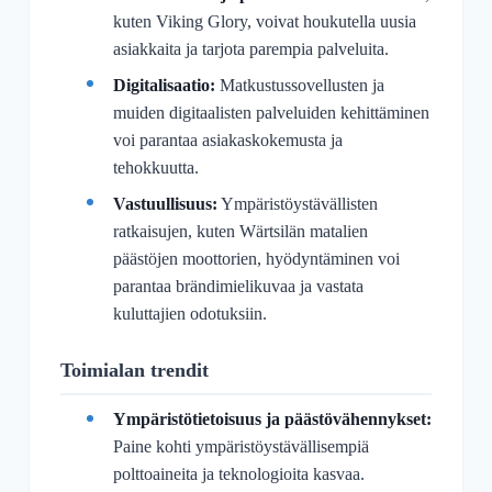
kuten Viking Glory, voivat houkutella uusia
asiakkaita ja tarjota parempia palveluita.
Digitalisaatio:
Matkustussovellusten ja
muiden digitaalisten palveluiden kehittäminen
voi parantaa asiakaskokemusta ja
tehokkuutta.
Vastuullisuus:
Ympäristöystävällisten
ratkaisujen, kuten Wärtsilän matalien
päästöjen moottorien, hyödyntäminen voi
parantaa brändimielikuvaa ja vastata
kuluttajien odotuksiin.
Toimialan trendit
Ympäristötietoisuus ja päästövähennykset:
Paine kohti ympäristöystävällisempiä
polttoaineita ja teknologioita kasvaa.