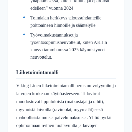
ylläpitämisessä, kuten ”kuluttajat epäröivät
edelleen” vuonna 2024.
Toimialan herkkyys taloussuhdanteille,
polttoaineen hinnoille ja sääntelylle.
Työvoimakustannukset ja
työehtosopimusneuvottelut, kuten AKT:n
kanssa tammikuussa 2025 käynnistyneet
neuvottelut.
Liiketoimintamalli
Viking Linen liiketoimintamalli perustuu volyymiin ja
laivojen korkeaan käyttöasteeseen. Tulovirrat
muodostuvat lipputuloista (matkustajat ja rahti),
myynnistä laivoilla (ravintolat, myymälät) sekä
mahdollisista muista palvelumaksuista. Yhtiö pyrkii
optimoimaan reittien tuottavuutta ja laivojen