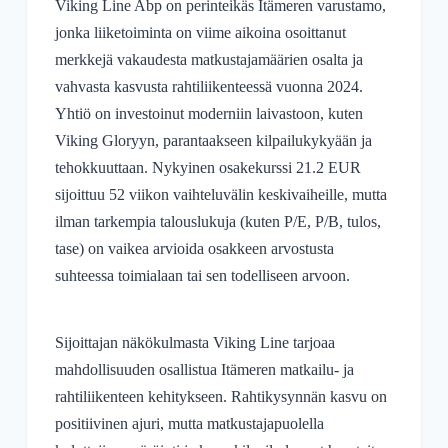
Viking Line Abp on perinteikäs Itämeren varustamo,
jonka liiketoiminta on viime aikoina osoittanut
merkkejä vakaudesta matkustajamäärien osalta ja
vahvasta kasvusta rahtiliikenteessä vuonna 2024.
Yhtiö on investoinut moderniin laivastoon, kuten
Viking Gloryyn, parantaakseen kilpailukykyään ja
tehokkuuttaan. Nykyinen osakekurssi 21.2 EUR
sijoittuu 52 viikon vaihteluvälin keskivaiheille, mutta
ilman tarkempia talouslukuja (kuten P/E, P/B, tulos,
tase) on vaikea arvioida osakkeen arvostusta
suhteessa toimialaan tai sen todelliseen arvoon.
Sijoittajan näkökulmasta Viking Line tarjoaa
mahdollisuuden osallistua Itämeren matkailu- ja
rahtiliikenteen kehitykseen. Rahtikysynnän kasvu on
positiivinen ajuri, mutta matkustajapuolella